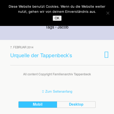
Familienarchiv Tappenbeck
Diese Website benutzt Cookies. Wenn du die Website weiter
nutzt, gehen wir von deinem Einverständnis aus.
OK
Tags › Jacob
7. FEBRUAR 2014
Urquelle der Tappenbeck’s
All content Copyright Familienarchiv Tappenbeck
Zum Seitenanfang
Mobil
Desktop