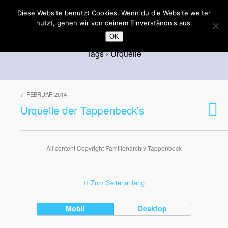
Familienarchiv Tappenbeck
Diese Website benutzt Cookies. Wenn du die Website weiter
nutzt, gehen wir von deinem Einverständnis aus.
OK
Tags › Urquelle
7. FEBRUAR 2014
Urquelle der Tappenbeck’s
All content Copyright Familienarchiv Tappenbeck
Zum Seitenanfang
Mobil
Desktop