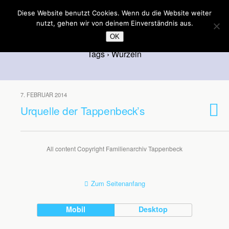
Familienarchiv Tappenbeck
Diese Website benutzt Cookies. Wenn du die Website weiter
nutzt, gehen wir von deinem Einverständnis aus.
OK
Tags › Wurzeln
7. FEBRUAR 2014
Urquelle der Tappenbeck’s
All content Copyright Familienarchiv Tappenbeck
Zum Seitenanfang
Mobil
Desktop